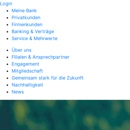
Login
Meine Bank
Privatkunden
Firmenkunden
Banking & Verträge
Service & Mehrwerte
Über uns
Filialen & Ansprechpartner
Engagement
Mitgliedschaft
Gemeinsam stark für die Zukunft
Nachhaltigkeit
News